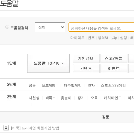
도움말검색
p2p
다이렉트
변조
방화벽
|
실행
해
|
|
|
|
|
|
|
RPG
|
|
공통
보드게임
캐주얼게임
스포츠/FPS게임
|
|
|
|
|
|
사천성
바둑
윷놀이
장기
오목
캐치마인드
리
|
질문
[바둑] 프리미엄 회원가입 방법