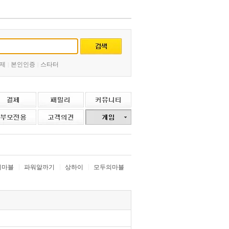
제
본인인증
스타터
|
|
|
|
|
치마블
파워알까기
상하이
모두의마블