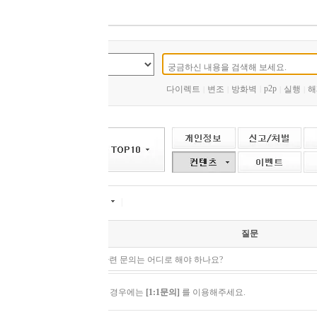
p2p
다이렉트
변조
방화벽
|
실행
해제
본인인증
스타터
|
|
|
|
|
|
|
질문
련 문의는 어디로 해야 하나요?
 경우에는
[1:1문의]
를 이용해주세요.