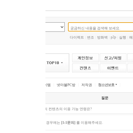
p2p
다이렉트
변조
방화벽
|
실행
해제
본인인증
스타터
|
|
|
|
|
|
|
|
|
|
이템
넷마블PC방
저작권
청소년보호
질문
 컨텐츠의 이용 가능 연령은?
 경우에는
[1:1문의]
를 이용해주세요.