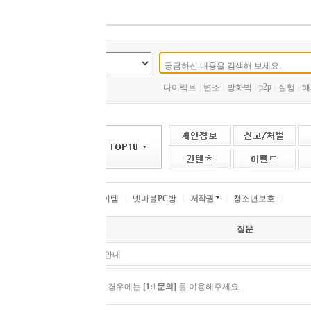
p2p
다이렉트
변조
방화벽
|
실행
해제
본인인증
스타터
|
|
|
|
|
|
|
|
|
|
이템
넷마블PC방
저작권
청소년보호
질문
 안내
 경우에는
[1:1문의]
를 이용해주세요.